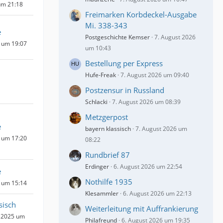
um 21:18
Freimarken Korbdeckel-Ausgabe
Mi. 338-343
e
Postgeschichte Kemser
7. August 2026
 um 19:07
um 10:43
Bestellung per Express
Hufe-Freak
7. August 2026 um 09:40
Postzensur in Russland
Schlacki
7. August 2026 um 08:39
Metzgerpost
e
bayern klassisch
7. August 2026 um
 um 17:20
08:22
Rundbrief 87
Erdinger
6. August 2026 um 22:54
e
Nothilfe 1935
 um 15:14
Klesammler
6. August 2026 um 22:13
sisch
Weiterleitung mit Auffrankierung
 2025 um
Philafreund
6. August 2026 um 19:35