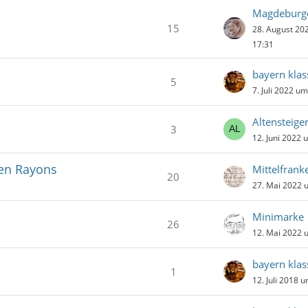
Magdeburg
15
28. August 20
17:31
bayern klas
5
7. Juli 2022 u
Altensteige
3
12. Juni 2022 
nen Rayons
Mittelfrank
20
27. Mai 2022 
Minimarke
26
12. Mai 2022 
bayern klas
1
12. Juli 2018 