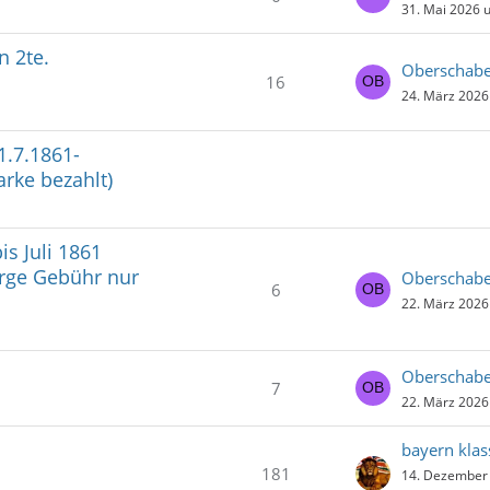
31. Mai 2026 
n 2te.
Oberschab
16
24. März 2026
1.7.1861-
rke bezahlt)
s Juli 1861
arge Gebühr nur
Oberschab
6
22. März 2026
Oberschab
7
22. März 2026
bayern klas
181
14. Dezember