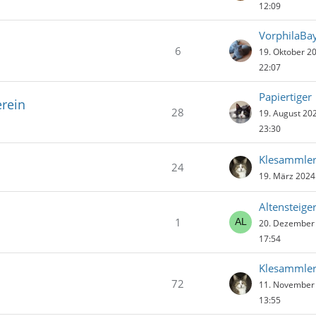
12:09
VorphilaBa
6
19. Oktober 2
22:07
Papiertiger
erein
28
19. August 20
23:30
Klesammle
24
19. März 2024
Altensteige
1
20. Dezember
17:54
Klesammle
72
11. November
13:55