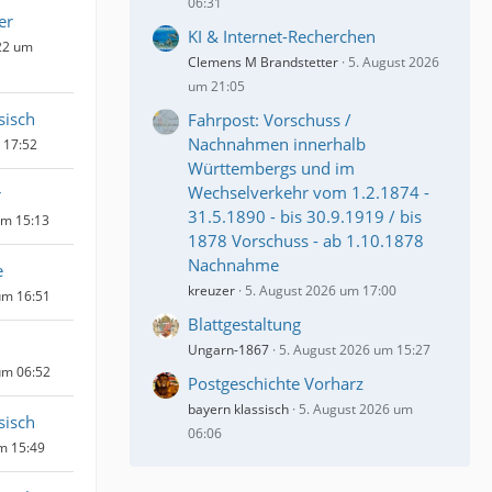
06:31
er
KI & Internet-Recherchen
22 um
Clemens M Brandstetter
5. August 2026
um 21:05
sisch
Fahrpost: Vorschuss /
Nachnahmen innerhalb
m 17:52
Württembergs und im
Wechselverkehr vom 1.2.1874 -
r
31.5.1890 - bis 30.9.1919 / bis
um 15:13
1878 Vorschuss - ab 1.10.1878
Nachnahme
e
kreuzer
5. August 2026 um 17:00
um 16:51
Blattgestaltung
Ungarn-1867
5. August 2026 um 15:27
um 06:52
Postgeschichte Vorharz
bayern klassisch
5. August 2026 um
sisch
06:06
um 15:49