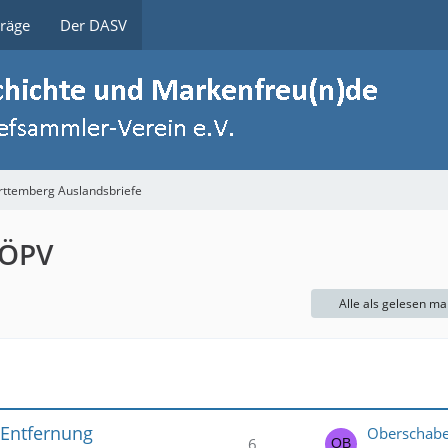
träge
Der DASV
ttemberg Auslandsbriefe
DÖPV
Alle als gelesen ma
 Entfernung
Oberschab
6