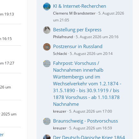
KI & Internet-Recherchen
Clemens M Brandstetter
5. August 2026
um 19:13
um 21:05
Bestellung per Express
Philafreund
5. August 2026 um 20:16
m 16:15
Postzensur in Russland
Schlacki
5. August 2026 um 20:14
Fahrpost: Vorschuss /
um 17:27
Nachnahmen innerhalb
Württembergs und im
Wechselverkehr vom 1.2.1874 -
026 um
31.5.1890 - bis 30.9.1919 / bis
1878 Vorschuss - ab 1.10.1878
Nachnahme
kreuzer
5. August 2026 um 17:00
r 2025 um
Braunschweig - Postvorschuss
kreuzer
5. August 2026 um 16:59
er
Der Deutsch-Dänische Krieg 1864