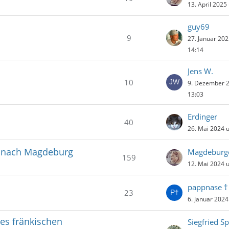
13. April 2025
guy69
9
27. Januar 20
14:14
Jens W.
10
9. Dezember 
13:03
Erdinger
40
26. Mai 2024 
d nach Magdeburg
Magdeburg
159
12. Mai 2024 
pappnase †
23
6. Januar 202
des fränkischen
Siegfried Sp