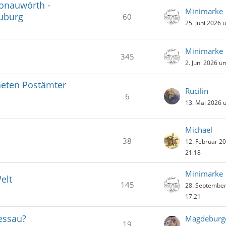
Donauwörth -
Minimarke
euburg
60
25. Juni 2026 
Minimarke
345
2. Juni 2026 u
neten Postämter
Rucilin
6
13. Mai 2026 
Michael
38
12. Februar 2
21:18
Minimarke
Welt
145
28. Septembe
17:21
essau?
Magdeburg
19