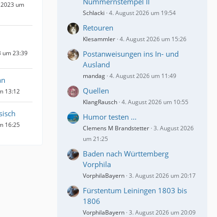
Nummernstempel II
 2023 um
Schlacki
4. August 2026 um 19:54
Retouren
Klesammler
4. August 2026 um 15:26
3 um 23:39
Postanweisungen ins In- und
Ausland
mandag
4. August 2026 um 11:49
an
Quellen
um 13:12
KlangRausch
4. August 2026 um 10:55
sisch
Humor testen ...
um 16:25
Clemens M Brandstetter
3. August 2026
um 21:25
Baden nach Württemberg
Vorphila
VorphilaBayern
3. August 2026 um 20:17
Fürstentum Leiningen 1803 bis
1806
VorphilaBayern
3. August 2026 um 20:09