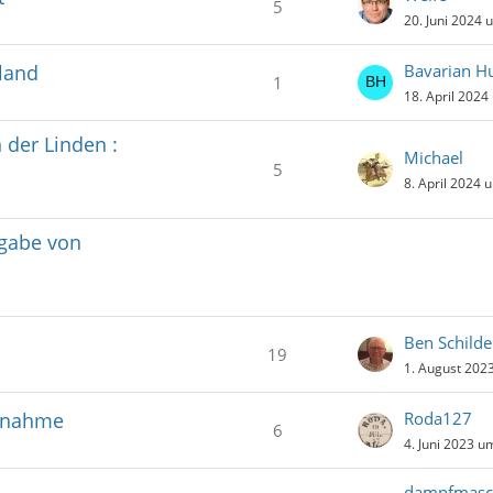
5
20. Juni 2024 
hland
Bavarian H
1
18. April 2024
der Linden :
Michael
5
8. April 2024 
sgabe von
Ben Schilde
19
1. August 202
chnahme
Roda127
6
4. Juni 2023 u
dampfmasc