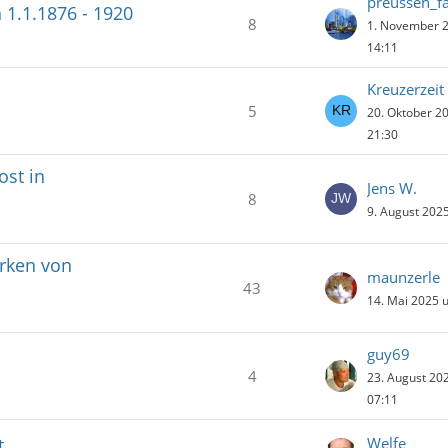
preussen_f
 1.1.1876 - 1920
8
1. November 
14:11
Kreuzerzeit
5
20. Oktober 2
21:30
ost in
Jens W.
8
9. August 202
rken von
maunzerle
43
14. Mai 2025 
guy69
4
23. August 20
07:11
t
Welfe