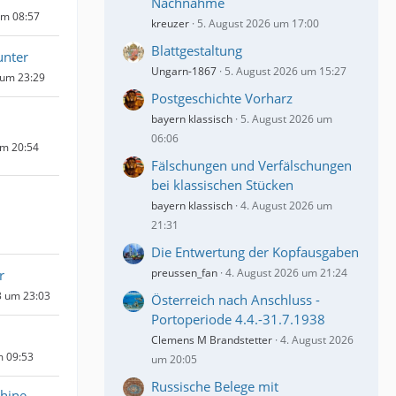
Nachnahme
um 08:57
kreuzer
5. August 2026 um 17:00
Blattgestaltung
unter
Ungarn-1867
5. August 2026 um 15:27
 um 23:29
Postgeschichte Vorharz
bayern klassisch
5. August 2026 um
06:06
um 20:54
Fälschungen und Verfälschungen
bei klassischen Stücken
bayern klassisch
4. August 2026 um
21:31
Die Entwertung der Kopfausgaben
preussen_fan
4. August 2026 um 21:24
r
3 um 23:03
Österreich nach Anschluss -
Portoperiode 4.4.-31.7.1938
Clemens M Brandstetter
4. August 2026
m 09:53
um 20:05
Russische Belege mit
hine