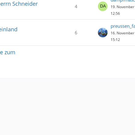
Herrn Schneider
4
19. November
12:56
preussen_f
einland
6
16. November
15:12
ie zum