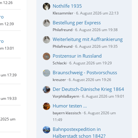
um 12:26
Nothilfe 1935
Klesammler
6. August 2026 um 22:13
ro
Bestellung per Express
um 12:39
Philafreund
6. August 2026 um 19:38
Weiterleitung mit Auffrankierung
ro
Philafreund
6. August 2026 um 19:35
um 13:01
Postzensur in Russland
Schlacki
6. August 2026 um 19:29
Braunschweig - Postvorschuss
 um 17:39
kreuzer
6. August 2026 um 19:26
Der Deutsch-Dänische Krieg 1864
VorphilaBayern
6. August 2026 um 19:01
6 um 19:33
Humor testen ...
bayern klassisch
6. August 2026 um
 2025 um
11:49
Bahnpostexpedition in
Halberstadt schon 1842?