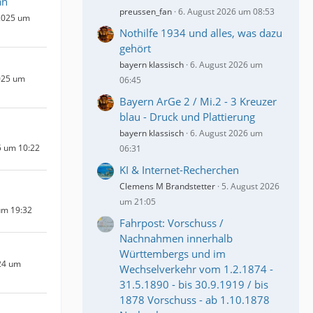
an
preussen_fan
6. August 2026 um 08:53
2025 um
Nothilfe 1934 und alles, was dazu
gehört
bayern klassisch
6. August 2026 um
025 um
06:45
Bayern ArGe 2 / Mi.2 - 3 Kreuzer
blau - Druck und Plattierung
bayern klassisch
6. August 2026 um
5 um 10:22
06:31
KI & Internet-Recherchen
Clemens M Brandstetter
5. August 2026
um 21:05
um 19:32
Fahrpost: Vorschuss /
Nachnahmen innerhalb
Württembergs und im
24 um
Wechselverkehr vom 1.2.1874 -
31.5.1890 - bis 30.9.1919 / bis
1878 Vorschuss - ab 1.10.1878