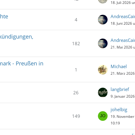
18. Juli 2026 
chte
AndreasCai
4
18. Juni 2026 
kündigungen,
AndreasCai
182
21. Mai 2026 
mark - Preußen in
Michael
1
21. März 2026
langbrief
26
9. Januar 202
johelbig
149
19. November
10:19