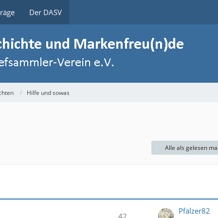
träge
Der DASV
chten
Hilfe und sowas
Alle als gelesen ma
Pfälzer82
42