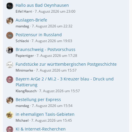
t
Hallo aus Bad Oeynhausen
r
Eifel Harri
7. August 2026 um 23:00
ä
g
Auslagen-Briefe
e
mandag
7. August 2026 um 22:32
Postzensur in Russland
Schlacki
7. August 2026 um 19:03
Braunschweig - Postvorschuss
Papiertiger
7. August 2026 um 17:28
Fundstücke zur württembergischen Postgeschichte
Minimarke
7. August 2026 um 15:57
Bayern ArGe 2 / Mi.2 - 3 Kreuzer blau - Druck und
Plattierung
KlangRausch
7. August 2026 um 15:57
Bestellung per Express
mandag
7. August 2026 um 15:54
in ehemaligen Taxis-Gebieten
Michael
7. August 2026 um 15:45
KI & Internet-Recherchen