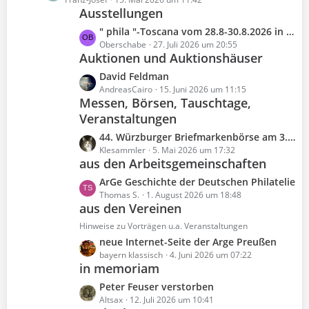
e
g
t
B
Ausstellungen
t
e
r
e
z
L
" phila "-Toscana vom 28.8-30.8.2026 in Gmunden/ Österreich
ä
i
t
e
Oberschabe
27. Juli 2026 um 20:55
g
t
e
Auktionen und Auktionshäuser
t
e
r
B
z
L
David Feldman
ä
e
t
e
AndreasCairo
15. Juni 2026 um 11:15
g
i
e
Messen, Börsen, Tauschtage,
t
e
t
B
Veranstaltungen
z
r
e
t
L
44. Würzburger Briefmarkenbörse am 3. Mai 2026
ä
i
e
e
Klesammler
5. Mai 2026 um 17:32
g
t
B
aus den Arbeitsgemeinschaften
t
e
r
e
z
L
ArGe Geschichte der Deutschen Philatelie
ä
i
t
e
Thomas S.
1. August 2026 um 18:48
g
t
e
aus den Vereinen
t
e
r
B
z
Hinweise zu Vorträgen u.a. Veranstaltungen
ä
e
t
g
L
neue Internet-Seite der Arge Preußen
i
e
e
e
bayern klassisch
4. Juni 2026 um 07:22
t
B
in memoriam
t
r
e
z
L
Peter Feuser verstorben
ä
i
t
e
Altsax
12. Juli 2026 um 10:41
g
t