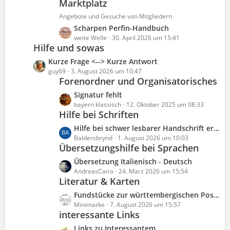
e
Marktplatz
t
e
r
B
z
Angebote und Gesuche von Mitgliedern
ä
e
t
L
Scharpen Perfin-Handbuch
g
i
e
e
weite Welle
30. April 2026 um 15:41
e
t
B
Hilfe und sowas
t
r
e
z
L
Kurze Frage <--> Kurze Antwort
ä
i
t
e
guy69
3. August 2026 um 10:47
g
t
e
Forenordner und Organisatorisches
t
e
r
B
z
L
Signatur fehlt
ä
e
t
e
bayern klassisch
12. Oktober 2025 um 08:33
g
i
e
Hilfe bei Schriften
t
e
t
B
z
L
Hilfe bei schwer lesbarer Handschrift erbeten
r
e
t
e
Baldersbrynd
1. August 2026 um 10:03
ä
i
e
Übersetzungshilfe bei Sprachen
t
g
t
B
z
e
L
Übersetzung Italienisch - Deutsch
r
e
t
e
AndreasCairo
24. März 2026 um 15:54
ä
i
e
Literatur & Karten
t
g
t
B
z
e
L
Fundstücke zur württembergischen Postgeschichte
r
e
t
e
Minimarke
7. August 2026 um 15:57
ä
i
e
interessante Links
t
g
t
B
z
e
L
Links zu Interessantem