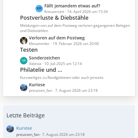
t
t
L
Fällt jemandem etwas auf?
r
e
e
Kreuzerzeit
14. April 2026 um 15:34
ä
B
Postverluste & Diebstähle
t
g
e
z
Meldungen von auf dem Postweg verloren gegangenen Belegen
e
i
t
und Diebstählen
t
e
L
Verloren auf dem Postweg
r
B
e
Klesammler
19. Februar 2026 um 20:00
ä
Testen
e
t
g
i
z
L
Sonderzeichen
e
t
t
e
Valesia
10. Juli 2025 um 12:14
r
e
Philatelie und ...
t
ä
B
z
Kurzweiliges zu Randgebieten oder auch jenseits
g
e
t
L
Kuriose
e
i
e
e
preussen_fan
7. August 2026 um 23:18
t
B
t
r
e
z
ä
i
t
g
t
Letzte Beiträge
e
e
r
B
ä
e
Kuriose
g
i
preussen_fan
7. August 2026 um 23:18
e