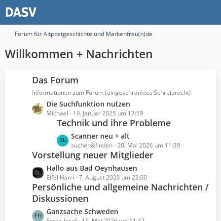
Forum für Altpostgeschichte und Markenfreu(n)de
Willkommen + Nachrichten
Das Forum
Informationen zum Forum (eingeschränktes Schreibrecht)
L
Die Suchfunktion nutzen
e
Michael
19. Januar 2025 um 17:59
Technik und ihre Probleme
t
z
L
Scanner neu + alt
t
e
suchen&finden
20. Mai 2026 um 11:39
e
Vorstellung neuer Mitglieder
t
B
z
L
Hallo aus Bad Oeynhausen
e
t
e
Eifel Harri
7. August 2026 um 23:00
i
e
Persönliche und allgemeine Nachrichten /
t
t
B
Diskussionen
z
r
e
t
L
Ganzsache Schweden
ä
i
e
Franz-Josef
15. Mai 2026 um 11:42