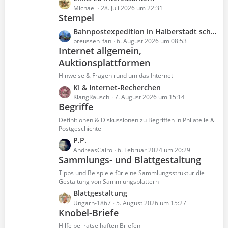
r
e
t
e
Michael
28. Juli 2026 um 22:31
ä
i
e
Stempel
t
g
t
B
z
e
L
Bahnpostexpedition in Halberstadt schon 1842?
r
e
t
e
preussen_fan
6. August 2026 um 08:53
ä
i
e
Internet allgemein,
t
g
t
B
Auktionsplattformen
z
e
r
e
t
Hinweise & Fragen rund um das Internet
ä
i
e
g
L
KI & Internet-Recherchen
t
B
e
e
KlangRausch
7. August 2026 um 15:14
r
e
Begriffe
t
ä
i
z
g
Definitionen & Diskussionen zu Begriffen in Philatelie &
t
t
Postgeschichte
e
r
e
L
P.P.
ä
B
e
AndreasCairo
6. Februar 2024 um 20:29
g
e
Sammlungs- und Blattgestaltung
t
e
i
z
Tipps und Beispiele für eine Sammlungsstruktur die
t
t
Gestaltung von Sammlungsblättern
r
e
L
Blattgestaltung
ä
B
e
Ungarn-1867
5. August 2026 um 15:27
g
e
Knobel-Briefe
t
e
i
z
Hilfe bei rätselhaften Briefen