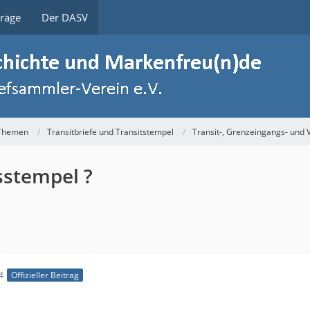
träge
Der DASV
 Themen
Transitbriefe und Transitstempel
Transit-, Grenzeingangs- und
sstempel ?
4
Offizieller Beitrag