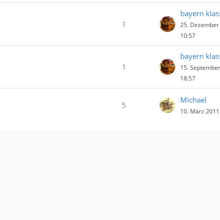
bayern klas
1
25. Dezember
10:57
bayern klas
1
15. Septembe
18:57
Michael
5
10. März 2011