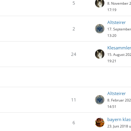
5
8. November 
17:19
Altsteirer
2
17. Septembe
13:20
Klesammle
24
15. August 20
19:21
Altsteirer
11
8. Februar 20
14:51
bayern klas
6
23. Juni 2018 