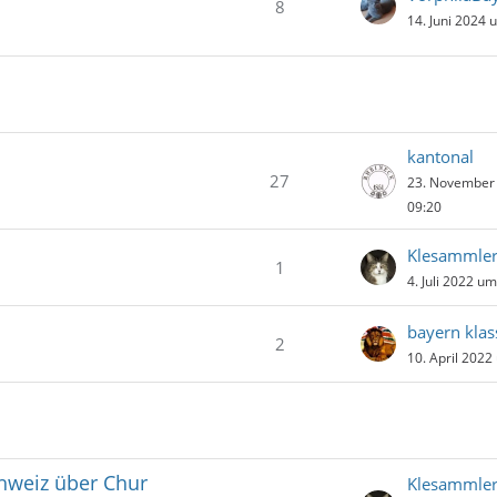
8
14. Juni 2024 
kantonal
27
23. November
09:20
Klesammle
1
4. Juli 2022 u
bayern klas
2
10. April 2022
chweiz über Chur
Klesammle