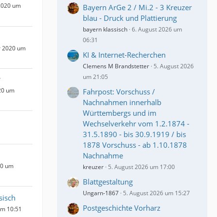
2020 um
Bayern ArGe 2 / Mi.2 - 3 Kreuzer
blau - Druck und Plattierung
bayern klassisch
6. August 2026 um
06:31
r 2020 um
KI & Internet-Recherchen
Clemens M Brandstetter
5. August 2026
um 21:05
r
20 um
Fahrpost: Vorschuss /
Nachnahmen innerhalb
Württembergs und im
Wechselverkehr vom 1.2.1874 -
31.5.1890 - bis 30.9.1919 / bis
1878 Vorschuss - ab 1.10.1878
Nachnahme
20 um
kreuzer
5. August 2026 um 17:00
Blattgestaltung
Ungarn-1867
5. August 2026 um 15:27
sisch
Postgeschichte Vorharz
um 10:51