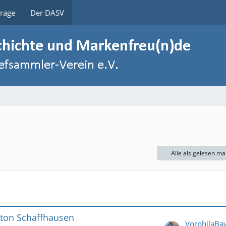
träge
Der DASV
Alle als gelesen ma
nton Schaffhausen
VorphilaBa