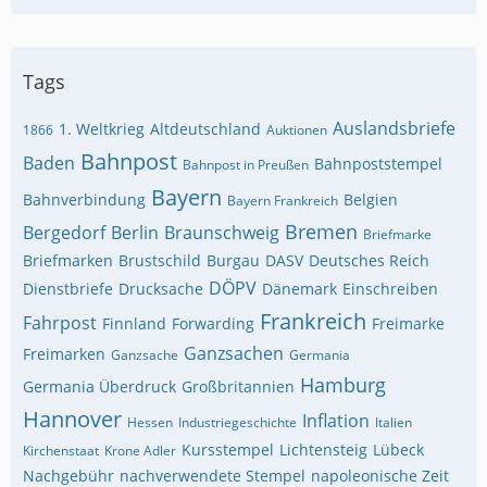
Tags
Auslandsbriefe
1. Weltkrieg
Altdeutschland
1866
Auktionen
Bahnpost
Baden
Bahnpoststempel
Bahnpost in Preußen
Bayern
Bahnverbindung
Belgien
Bayern Frankreich
Bremen
Bergedorf
Berlin
Braunschweig
Briefmarke
Briefmarken
Brustschild
Burgau
DASV
Deutsches Reich
DÖPV
Dienstbriefe
Drucksache
Dänemark
Einschreiben
Frankreich
Fahrpost
Finnland
Forwarding
Freimarke
Ganzsachen
Freimarken
Ganzsache
Germania
Hamburg
Germania Überdruck
Großbritannien
Hannover
Inflation
Hessen
Industriegeschichte
Italien
Kursstempel
Lichtensteig
Lübeck
Kirchenstaat
Krone Adler
Nachgebühr
nachverwendete Stempel
napoleonische Zeit