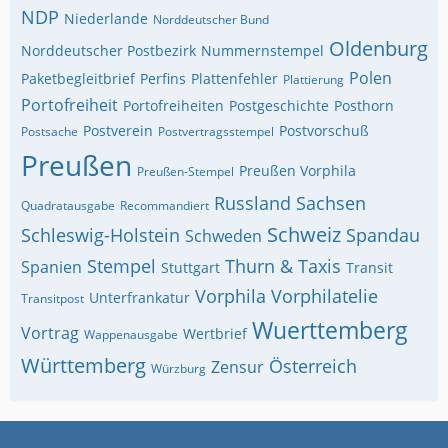
NDP
Niederlande
Norddeutscher Bund
Oldenburg
Norddeutscher Postbezirk
Nummernstempel
Polen
Paketbegleitbrief
Perfins
Plattenfehler
Plattierung
Portofreiheit
Portofreiheiten
Postgeschichte
Posthorn
Postverein
Postvorschuß
Postsache
Postvertragsstempel
Preußen
Preußen Vorphila
Preußen-Stempel
Russland
Sachsen
Quadratausgabe
Recommandiert
Schweiz
Schleswig-Holstein
Spandau
Schweden
Stempel
Thurn & Taxis
Spanien
Stuttgart
Transit
Vorphila
Vorphilatelie
Unterfrankatur
Transitpost
Wuerttemberg
Vortrag
Wertbrief
Wappenausgabe
Württemberg
Österreich
Zensur
Würzburg