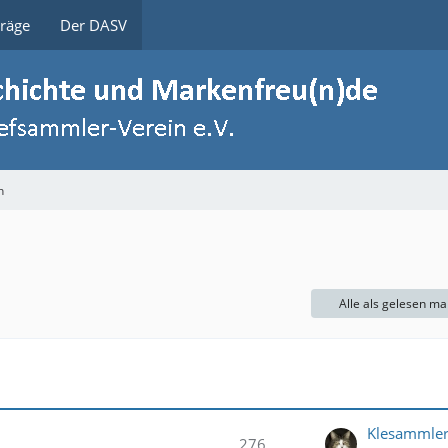
träge
Der DASV
h
Alle als gelesen ma
Klesammle
276