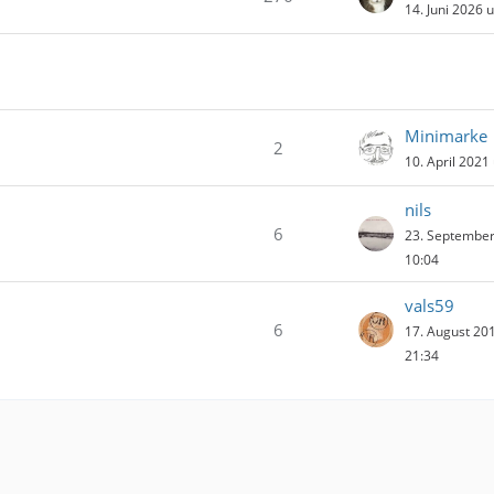
14. Juni 2026 
Minimarke
2
10. April 2021
nils
6
23. Septembe
10:04
vals59
6
17. August 20
21:34