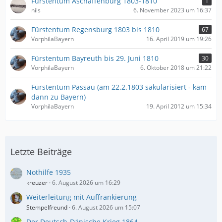
Fürstentum Aschaffenburg 1803-1810
1
nils
6. November 2023 um 16:37
Fürstentum Regensburg 1803 bis 1810
67
VorphilaBayern
16. April 2019 um 19:26
Fürstentum Bayreuth bis 29. Juni 1810
30
VorphilaBayern
6. Oktober 2018 um 21:22
Fürstentum Passau (am 22.2.1803 säkularisiert - kam
dann zu Bayern)
VorphilaBayern
19. April 2012 um 15:34
Letzte Beiträge
Nothilfe 1935
kreuzer
6. August 2026 um 16:29
Weiterleitung mit Auffrankierung
Stempelfreund
6. August 2026 um 15:07
Der Deutsch-Dänische Krieg 1864