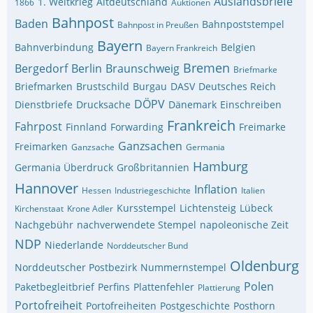
Auslandsbriefe
1. Weltkrieg
Altdeutschland
1866
Auktionen
Bahnpost
Baden
Bahnpoststempel
Bahnpost in Preußen
Bayern
Bahnverbindung
Belgien
Bayern Frankreich
Bremen
Bergedorf
Berlin
Braunschweig
Briefmarke
Briefmarken
Brustschild
Burgau
DASV
Deutsches Reich
DÖPV
Dienstbriefe
Drucksache
Dänemark
Einschreiben
Frankreich
Fahrpost
Finnland
Forwarding
Freimarke
Ganzsachen
Freimarken
Ganzsache
Germania
Hamburg
Germania Überdruck
Großbritannien
Hannover
Inflation
Hessen
Industriegeschichte
Italien
Kursstempel
Lichtensteig
Lübeck
Kirchenstaat
Krone Adler
Nachgebühr
nachverwendete Stempel
napoleonische Zeit
NDP
Niederlande
Norddeutscher Bund
Oldenburg
Norddeutscher Postbezirk
Nummernstempel
Polen
Paketbegleitbrief
Perfins
Plattenfehler
Plattierung
Portofreiheit
Portofreiheiten
Postgeschichte
Posthorn