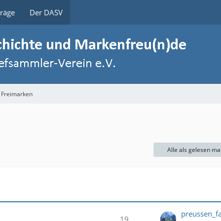
träge
Der DASV
 Freimarken
Alle als gelesen ma
preussen_f
19