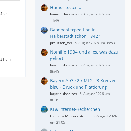
Humor testen ...
25 um
bayern klassisch
6. August 2026 um
11:49
Bahnpostexpedition in
Halberstadt schon 1842?
preussen_fan
6. August 2026 um 08:53
Nothilfe 1934 und alles, was dazu
r
gehört
021 um
bayern klassisch
6. August 2026 um
06:45
Bayern ArGe 2 / Mi.2 - 3 Kreuzer
blau - Druck und Plattierung
bayern klassisch
6. August 2026 um
06:31
KI & Internet-Recherchen
Clemens M Brandstetter
5. August 2026
um 21:05