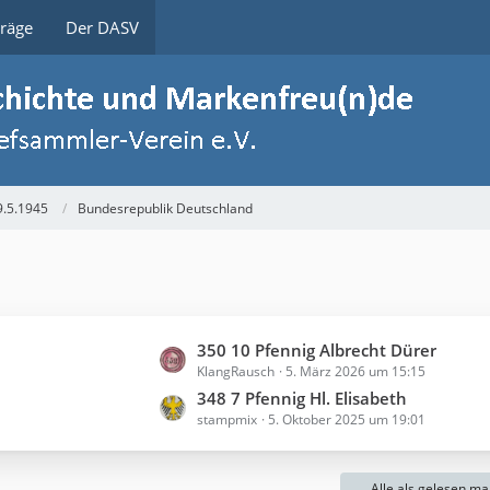
träge
Der DASV
9.5.1945
Bundesrepublik Deutschland
L
350 10 Pfennig Albrecht Dürer
KlangRausch
5. März 2026 um 15:15
e
t
348 7 Pfennig Hl. Elisabeth
stampmix
5. Oktober 2025 um 19:01
z
t
e
Alle als gelesen ma