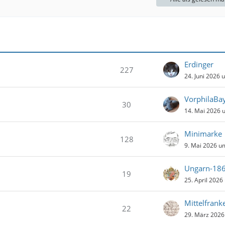
B
e
i
t
r
ä
Erdinger
g
227
24. Juni 2026 
e
VorphilaBa
30
14. Mai 2026 
Minimarke
128
9. Mai 2026 u
Ungarn-18
19
25. April 2026
Mittelfrank
22
29. März 2026