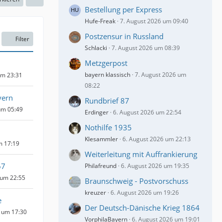
Bestellung per Express
Hufe-Freak
7. August 2026 um 09:40
Postzensur in Russland
Filter
Schlacki
7. August 2026 um 08:39
Metzgerpost
bayern klassisch
7. August 2026 um
um 23:31
08:22
yern
Rundbrief 87
um 05:49
Erdinger
6. August 2026 um 22:54
Nothilfe 1935
Klesammler
6. August 2026 um 22:13
m 17:19
Weiterleitung mit Auffrankierung
67
Philafreund
6. August 2026 um 19:35
 um 22:55
Braunschweig - Postvorschuss
kreuzer
6. August 2026 um 19:26
e
Der Deutsch-Dänische Krieg 1864
 um 17:30
VorphilaBayern
6. August 2026 um 19:01