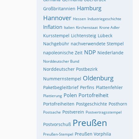
Hamburg
Großbritannien
Hannover
Hessen
Industriegeschichte
Inflation
Italien
Kirchenstaat
Krone Adler
Kursstempel
Lichtensteig
Lübeck
Nachgebühr
nachverwendete Stempel
NDP
napoleonische Zeit
Niederlande
Norddeutscher Bund
Norddeutscher Postbezirk
Oldenburg
Nummernstempel
Paketbegleitbrief
Perfins
Plattenfehler
Polen
Portofreiheit
Plattierung
Portofreiheiten
Postgeschichte
Posthorn
Postverein
Postsache
Postvertragsstempel
Preußen
Postvorschuß
Preußen Vorphila
Preußen-Stempel