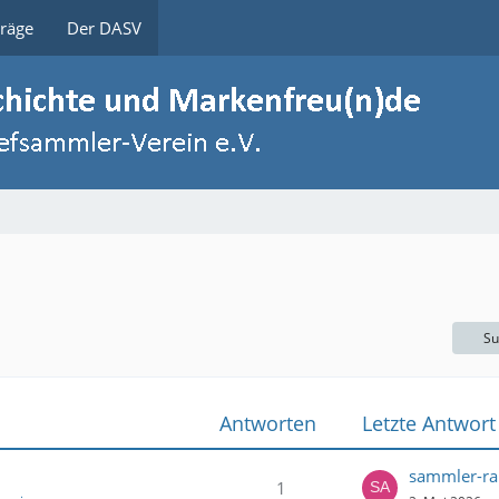
träge
Der DASV
Su
Antworten
Letzte Antwort
sammler-ra
1