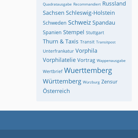
Russland
Quadratausgabe
Recommandiert
Sachsen
Schleswig-Holstein
Schweiz
Spandau
Schweden
Stempel
Spanien
Stuttgart
Thurn & Taxis
Transit
Transitpost
Vorphila
Unterfrankatur
Vorphilatelie
Vortrag
Wappenausgabe
Wuerttemberg
Wertbrief
Württemberg
Zensur
Würzburg
Österreich