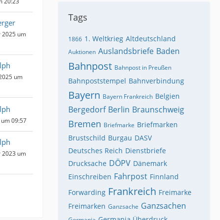
m 20:23
Tags
rger
r 2025 um
1. Weltkrieg
Altdeutschland
1866
Auslandsbriefe
Baden
Auktionen
Bahnpost
lph
Bahnpost in Preußen
 2025 um
Bahnpoststempel
Bahnverbindung
Bayern
Belgien
Bayern Frankreich
lph
Bergedorf
Berlin
Braunschweig
 um 09:57
Bremen
Briefmarken
Briefmarke
Brustschild
Burgau
DASV
lph
Deutsches Reich
Dienstbriefe
r 2023 um
DÖPV
Drucksache
Dänemark
Fahrpost
Einschreiben
Finnland
Frankreich
Forwarding
Freimarke
Ganzsachen
Freimarken
Ganzsache
Germania Überdruck
Germania