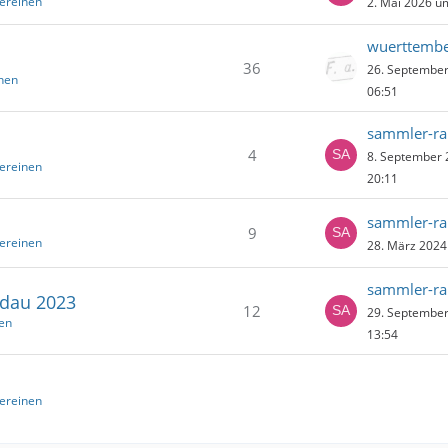
ereinen
2. Mai 2026 u
wuerttembe
36
26. Septembe
nen
06:51
sammler-ra
4
8. September
ereinen
20:11
sammler-ra
9
ereinen
28. März 2024
sammler-ra
andau 2023
12
29. Septembe
en
13:54
ereinen