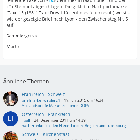
fehlende Taxe von «
10
» Centimes in blau notiert und der
«
T
» Stempel abgeschlagen. Die geklebte Nachportomarke
(Taxe 15 (1881) Type Duval 10 centimes à percevoir) weist –
wie der gezeigte Brief nach Lyon - den Zwischensteg Nr. 5
auf.
Sammlergruss
Martin
Ähnliche Themen
Frankreich - Schweiz
briefmarkenwirbler24
19. Juni 2015 um 16:34
Auslandsbriefe Markenzeit ohne DÖPV
Österreich - Frankreich
liball
24. Dezember 2011 um 14:29
nach Frankreich, den Niederlanden, Belgien und Luxemburg
Schweiz - Kirchenstaat