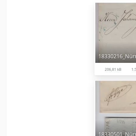
18330216_Nürn
206,81 kB
1.5
18330501_Nürn