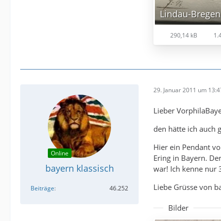
Lindau-Bregen
290,14 kB
1.
29. Januar 2011 um 13:4
Lieber VorphilaBaye
den hätte ich auch 
Hier ein Pendant vo
Online
Ering in Bayern. De
bayern klassisch
war! Ich kenne nur 
Liebe Grüsse von ba
Beiträge
46.252
Bilder