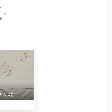
:
hlte
ch
02.jpg