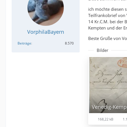
ich möchte diesen 
Teilfrankobrief vo
14 Kr.C.M. bei der 
Kempten und der Em
VorphilaBayern
Beste Grüße von Vo
Beiträge
8.570
Bilder
Venedig-Kempt
168,22 kB
1.