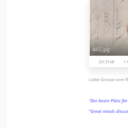
465.jpg
237,37 kB
1.
Liebe Grüsse vom R
"Der beste Platz für
"Great minds discus