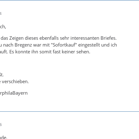
4
ch,
das Zeigen dieses ebenfalls sehr interessanten Briefes.
u nach Bregenz war mit "Sofortkauf" eingestellt und ich
uft. Es konnte ihn somit fast keiner sehen.
t.
 verschieben.
rphilaBayern
26
nde,