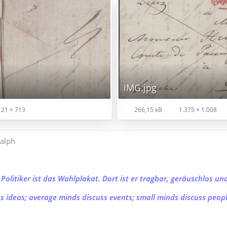
IMG.jpg
121 × 713
266,15 kB
1.375 × 1.008
alph
 Politiker ist das Wahlplakat. Dort ist er tragbar, geräuschlos un
s ideas; average minds discuss events; small minds discuss peopl