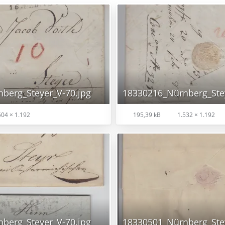
berg_Steyer_V-70.jpg
18330216_Nürnberg_Stey
04 × 1.192
195,39 kB
1.532 × 1.192
berg_Steyer_V-70.jpg
18330501_Nürnberg_Stey