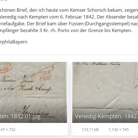
schönen Brief, den ich heute vom Kemser Schorsch bekam, zeigen
n Venedig nach Kempten vom 6. Februar 1842. Der Absender beza
Briefaufgabe. Der Brief kam über Füssen (Durchgangsstempel) na
pfänger bezahlte 3 Kr. rh. Porto von der Grenze bis Kempten.
rphilaBayern
en. 1842.01.jpg
Venedig-Kempten. 1842.
147 × 732
173,11 kB
1.142 × 745