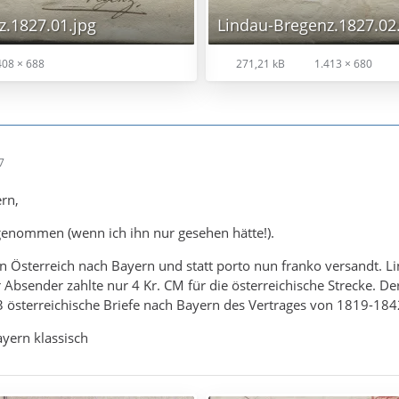
z.1827.01.jpg
Lindau-Bregenz.1827.02
408 × 688
271,21 kB
1.413 × 680
7
rn,
genommen (wenn ich ihn nur gesehen hätte!).
n Österreich nach Bayern und statt porto nun franko versandt. 
r Absender zahlte nur 4 Kr. CM für die österreichische Strecke. D
3 österreichische Briefe nach Bayern des Vertrages von 1819-184
yern klassisch