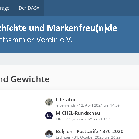
träge
Der DASV
nd Gewichte
L
Literatur
mbehrends
12. April 2024 um 14:59
e
t
MICHEL-Rundschau
Elke
23. Januar 2021 um 18:13
z
t
L
Belgien - Posttarife 1870-2020
e
Erdinger
31. Oktober 2025 um 20:29
e