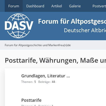
Forum
Dashboard
Artikel
Galerie
Postver
Forum für Altpostgeschichte und Markenfreu(n)de
Posttarife, Währungen, Maße u
Grundlagen, Literatur ...
Themen
5
Beiträge
44
Posttarife