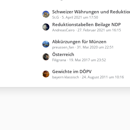
B
t
e
L
Schweizer Währungen und Redukti
z
i
St.G
5. April 2021 um 17:50
e
t
t
t
Reduktionstabellen Beilage NDP
e
r
AndreasCairo
27. Februar 2021 um 16:15
z
B
ä
t
e
g
L
Abkürzungen für Münzen
e
i
e
preussen_fan
31. Mai 2020 um 22:51
e
B
t
t
Österreich
e
r
Filigrana
19. Mai 2017 um 23:52
z
i
ä
t
t
g
L
Gewichte im DÖPV
e
r
e
bayern klassisch
24. August 2011 um 10:16
e
B
ä
t
e
g
z
i
e
t
t
e
r
B
ä
e
g
i
e
t